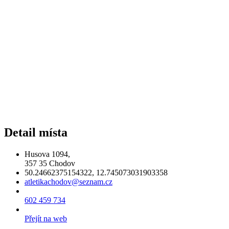
Detail místa
Husova 1094,
357 35 Chodov
50.24662375154322, 12.745073031903358
atletikachodov@seznam.cz
602 459 734
Přejít na web