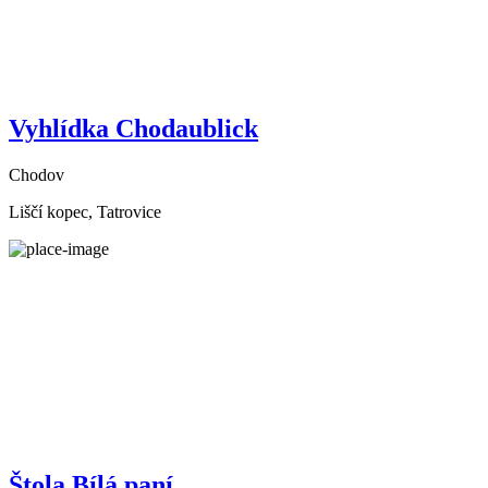
Vyhlídka Chodaublick
Chodov
Liščí kopec, Tatrovice
Štola Bílá paní