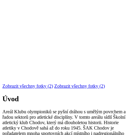
Zobrazit všechny fotky (2)
Zobrazit všechny fotky (2)
Úvod
Areál Klubu olympioniků se pyšní dráhou s umělým povrchem a
řadou sektorů pro atletické disciplíny. V tomto areálu sídlí Školní
atletický klub Chodov, který má dlouholetou historii. Historie
atletiky v Chodově sahá až do roku 1945. ŠAK Chodov je
pořadatelem mnoha sportovních akcí místního i nadregionálního