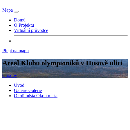
Mapa
Domů
O Projektu
Virtuální průvodce
Přejít na mapu
Areál Klubu olympioniků v Husově ulici
Chodov
Úvod
Galerie
Galerie
Okolí místa
Okolí místa