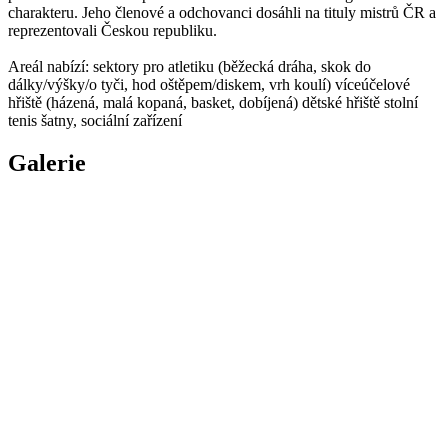
charakteru. Jeho členové a odchovanci dosáhli na tituly mistrů ČR a
reprezentovali Českou republiku.
Areál nabízí: sektory pro atletiku (běžecká dráha, skok do
dálky/výšky/o tyči, hod oštěpem/diskem, vrh koulí) víceúčelové
hřiště (házená, malá kopaná, basket, dobíjená) dětské hřiště stolní
tenis šatny, sociální zařízení
Galerie