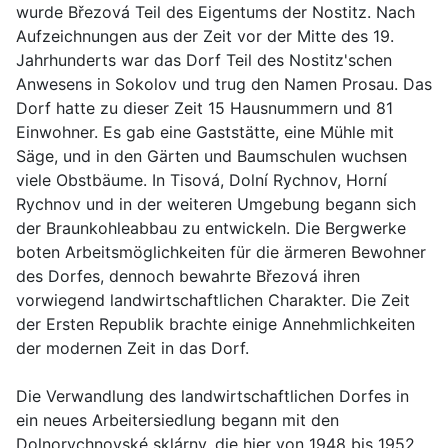
wurde Březová Teil des Eigentums der Nostitz. Nach
Aufzeichnungen aus der Zeit vor der Mitte des 19.
Jahrhunderts war das Dorf Teil des Nostitz'schen
Anwesens in Sokolov und trug den Namen Prosau. Das
Dorf hatte zu dieser Zeit 15 Hausnummern und 81
Einwohner. Es gab eine Gaststätte, eine Mühle mit
Säge, und in den Gärten und Baumschulen wuchsen
viele Obstbäume. In Tisová, Dolní Rychnov, Horní
Rychnov und in der weiteren Umgebung begann sich
der Braunkohleabbau zu entwickeln. Die Bergwerke
boten Arbeitsmöglichkeiten für die ärmeren Bewohner
des Dorfes, dennoch bewahrte Březová ihren
vorwiegend landwirtschaftlichen Charakter. Die Zeit
der Ersten Republik brachte einige Annehmlichkeiten
der modernen Zeit in das Dorf.
Die Verwandlung des landwirtschaftlichen Dorfes in
ein neues Arbeitersiedlung begann mit den
Dolnorychnovské sklárny, die hier von 1948 bis 1952