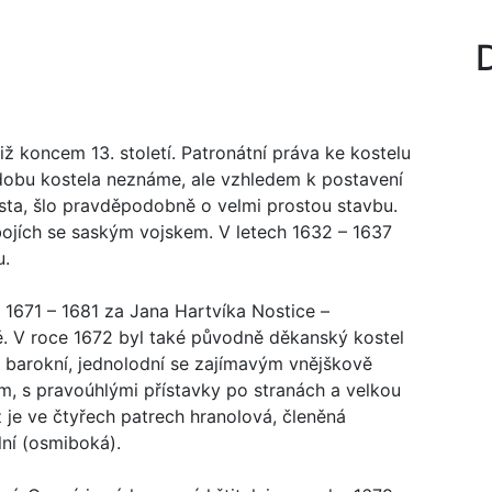
D
již koncem 13. století. Patronátní práva ke kostelu
odobu kostela neznáme, ale vzhledem k postavení
a, šlo pravděpodobně o velmi prostou stavbu.
 bojích se saským vojskem. V letech 1632 – 1637
u.
 1671 – 1681 za Jana Hartvíka Nostice –
. V roce 1672 byl také původně děkanský kostel
 barokní, jednolodní se zajímavým vnějškově
m, s pravoúhlými přístavky po stranách a velkou
 je ve čtyřech patrech hranolová, členěná
lní (osmiboká).