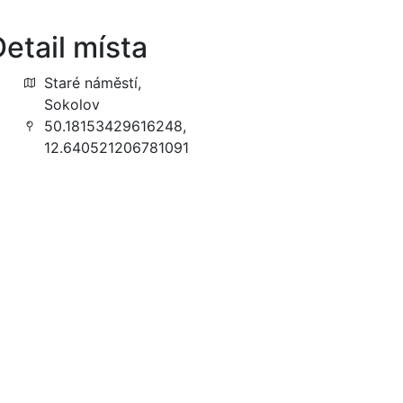
etail místa
Staré náměstí,
Sokolov
50.18153429616248,
12.640521206781091