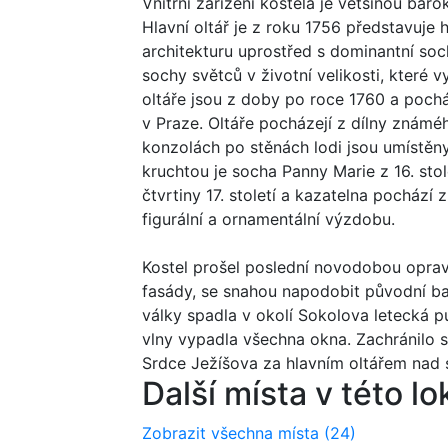
Vnitřní zařízení kostela je většinou baro
Hlavní oltář je z roku 1756 představuje
architekturu uprostřed s dominantní soc
sochy světců v životní velikosti, které 
oltáře jsou z doby po roce 1760 a pochá
v Praze. Oltáře pocházejí z dílny znám
konzolách po stěnách lodi jsou umístěny
kruchtou je socha Panny Marie z 16. stol
čtvrtiny 17. století a kazatelna pochází
figurální a ornamentální výzdobu.
Kostel prošel poslední novodobou oprav
fasády, se snahou napodobit původní bar
války spadla v okolí Sokolova letecká p
vlny vypadla všechna okna. Zachránilo s
Srdce Ježíšova za hlavním oltářem nad s
Další místa v této lo
Zobrazit všechna místa
(24)