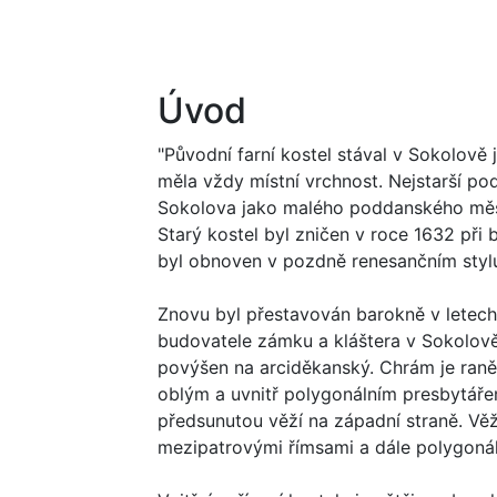
Úvod
"Původní farní kostel stával v Sokolově 
měla vždy místní vrchnost. Nejstarší p
Sokolova jako malého poddanského měst
Starý kostel byl zničen v roce 1632 při
byl obnoven v pozdně renesančním styl
Znovu byl přestavován barokně v letech
budovatele zámku a kláštera v Sokolově
povýšen na arciděkanský. Chrám je raně
oblým a uvnitř polygonálním presbytáře
předsunutou věží na západní straně. Věž
mezipatrovými římsami a dále polygoná