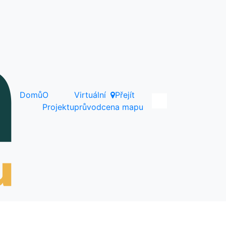
Domů
O
Virtuální
Přejít
Projektu
průvodce
na mapu