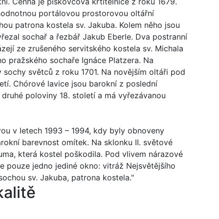
kní. Cenná je pískovcová křtitelnice z roku 1679.
 hodnotnou portálovou prostorovou oltářní
hou patrona kostela sv. Jakuba. Kolem něho jsou
vyřezal sochař a řezbář Jakub Eberle. Dva postranní
zejí ze zrušeného servitského kostela sv. Michala
ého pražského sochaře Ignáce Platzera. Na
 sochy světců z roku 1701. Na novějším oltáři pod
etí. Chórové lavice jsou barokní z poslední
 z druhé poloviny 18. století a má vyřezávanou
ou v letech 1993 – 1994, kdy byly obnoveny
okní barevnost omítek. Na sklonku II. světové
uma, která kostel poškodila. Pod vlivem nárazové
e pouze jedno jediné okno: vitráž Nejsvětějšího
ochou sv. Jakuba, patrona kostela."
kalitě